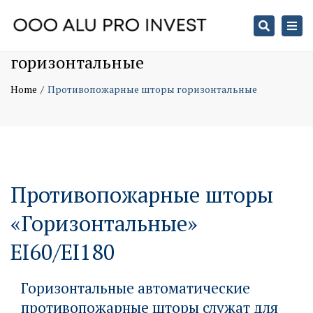
Search
Togg
Противопожарные шторы
navi
горизонтальные
Home
Противопожарные шторы горизонтальные
Противопожарные шторы
«Горизонтальные»
EI60/EI180
Горизонтальные автоматические
противопожарные шторы служат для