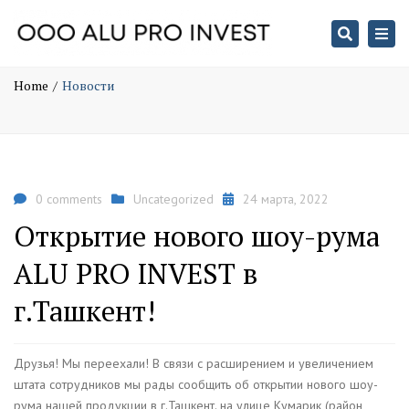
Search
Togg
Новости
navi
Home
Новости
0 comments
Uncategorized
24 марта, 2022
Открытие нового шоу-рума
ALU PRO INVEST в
г.Ташкент!
Друзья! Мы переехали! В связи с расширением и увеличением
штата сотрудников мы рады сообщить об открытии нового шоу-
рума нашей продукции в г.Ташкент. на улице Кумарик (район