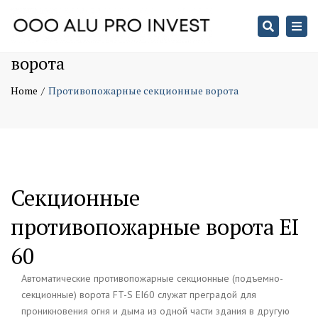
Search
Togg
Противопожарные секционные
navi
ворота
Home
Противопожарные секционные ворота
Секционные
противопожарные ворота EI
60
Автоматические противопожарные секционные (подъемно-
секционные) ворота FT-S EI60 служат преградой для
проникновения огня и дыма из одной части здания в другую